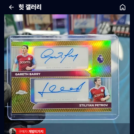
힛 갤러리
구매자 
개밤티가지