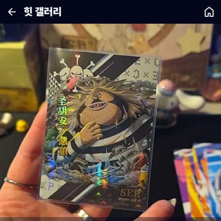
힛 갤러리