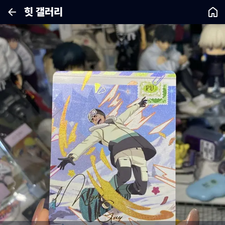
힛 갤러리