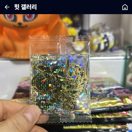
힛 갤러리