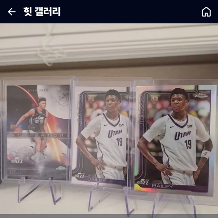
힛 갤러리