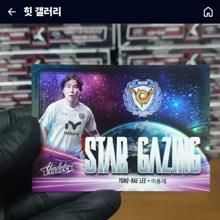
힛 갤러리