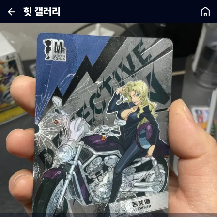
힛 갤러리