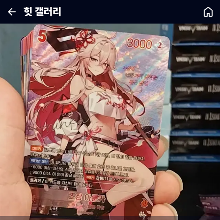
힛 갤러리