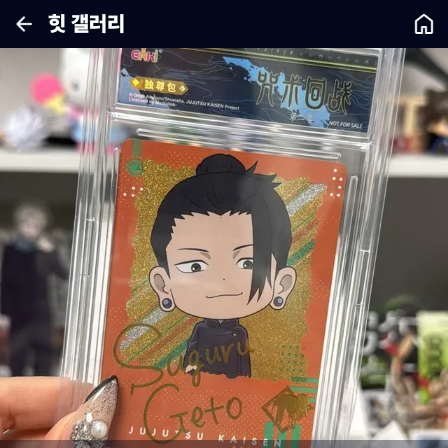
힛 갤러리