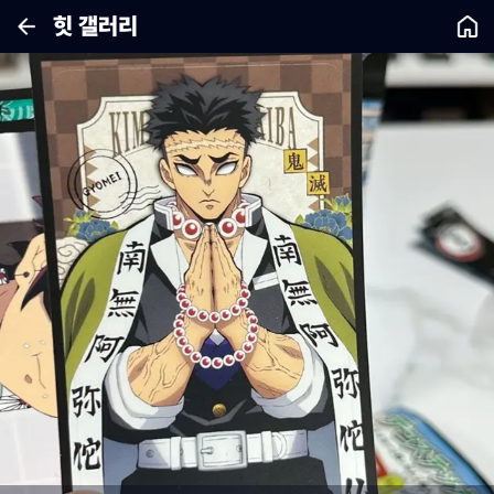
힛 갤러리