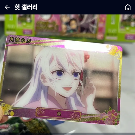
힛 갤러리