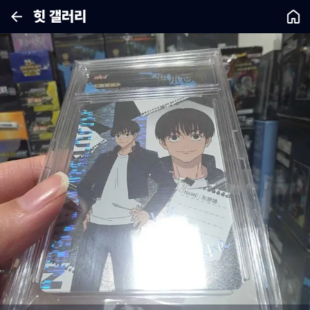
힛 갤러리