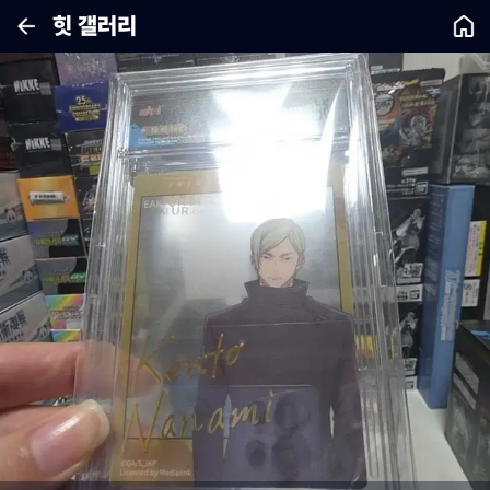
힛 갤러리