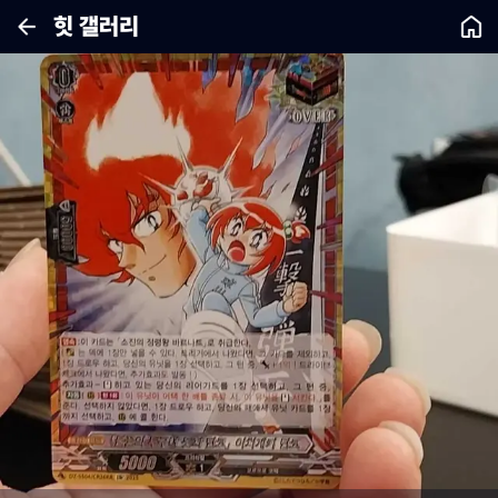
힛 갤러리