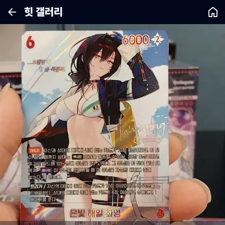
힛 갤러리