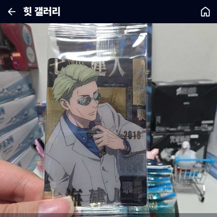
힛 갤러리