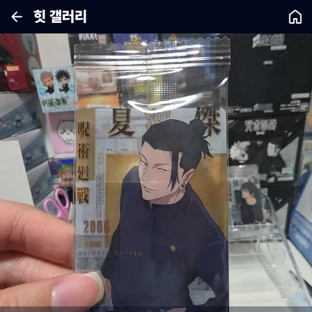
힛 갤러리