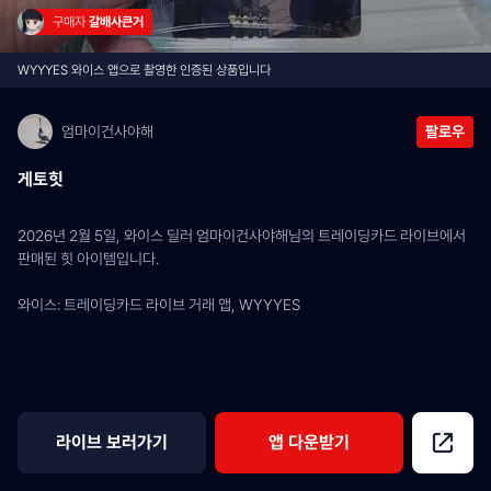
구매자 
갈배사큰거
WYYYES 와이스 앱으로 촬영한 인증된 상품입니다
엄마이건사야해
팔로우
게토힛
2026년 2월 5일, 와이스 딜러 엄마이건사야해님의 트레이딩카드 라이브에서 
판매된 힛 아이템입니다.
와이스: 트레이딩카드 라이브 거래 앱, WYYYES
라이브 보러가기
앱 다운받기