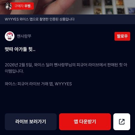
구매자 
우짱.
WYYYES 와이스 앱으로 촬영한 인증된 상품입니다
짼사랑쭈
팔로우
떳따 아가들 힛..
2026년 2월 5일, 와이스 딜러 짼사랑쭈님의 피규어 라이브에서 판매된 힛 아
이템입니다.
와이스: 피규어 라이브 거래 앱, WYYYES
라이브 보러가기
앱 다운받기