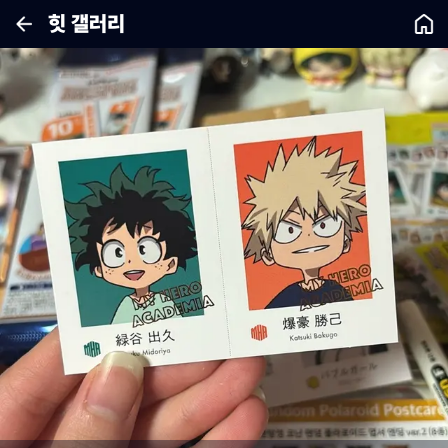
힛 갤러리