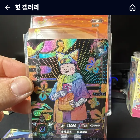
힛 갤러리