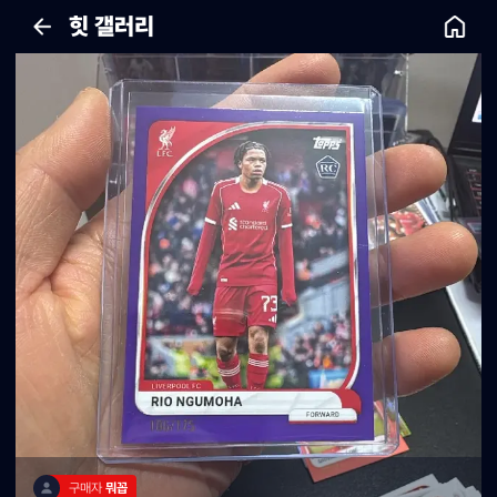
힛 갤러리
구매자 
뭐꼽