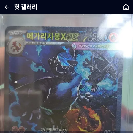
힛 갤러리