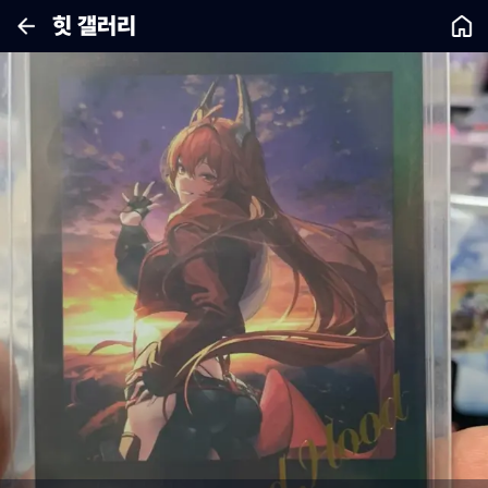
힛 갤러리