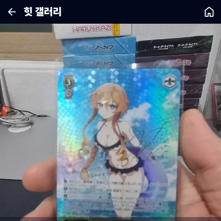
힛 갤러리