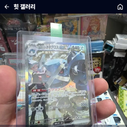
힛 갤러리