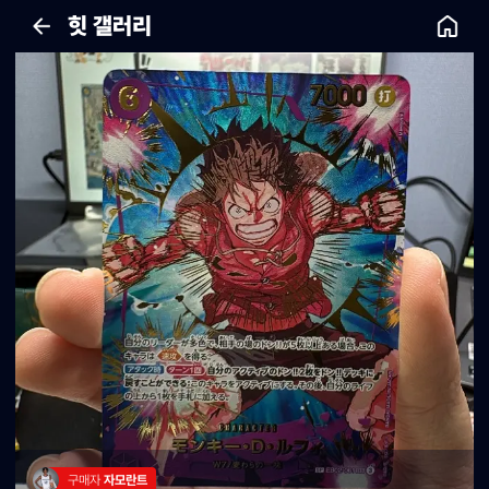
힛 갤러리
구매자 
자모란트