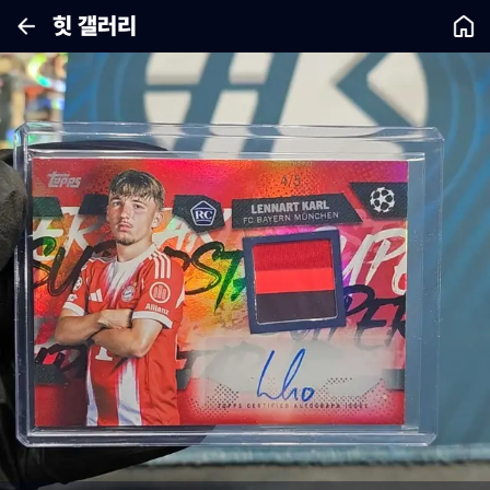
힛 갤러리