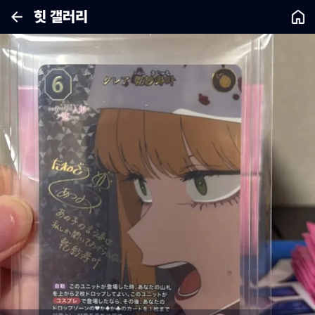
힛 갤러리