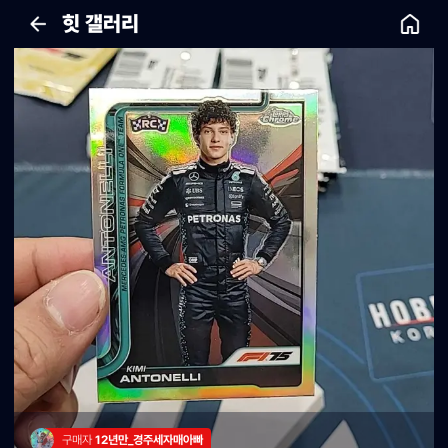
힛 갤러리
구매자 
12년만_경주세자매아빠