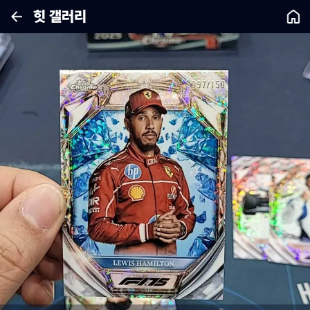
힛 갤러리