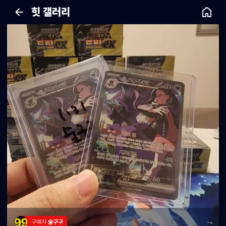
힛 갤러리
구매자 
술구구