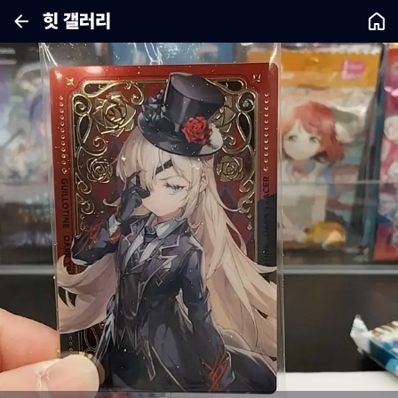
힛 갤러리