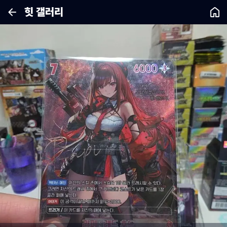
힛 갤러리