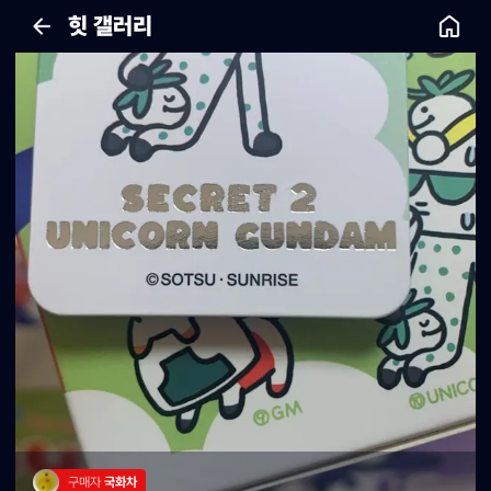
힛 갤러리
구매자 
국화차