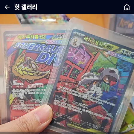
힛 갤러리