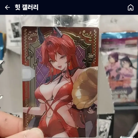
힛 갤러리