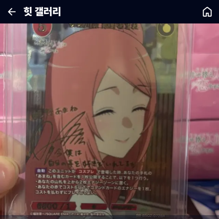
힛 갤러리