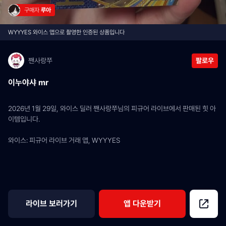
구매자 
루아
WYYYES 와이스 앱으로 촬영한 인증된 상품입니다
짼사랑쭈
팔로우
이누야샤 mr
2026년 1월 29일, 와이스 딜러 짼사랑쭈님의 피규어 라이브에서 판매된 힛 아
이템입니다.
와이스: 피규어 라이브 거래 앱, WYYYES
라이브 보러가기
앱 다운받기