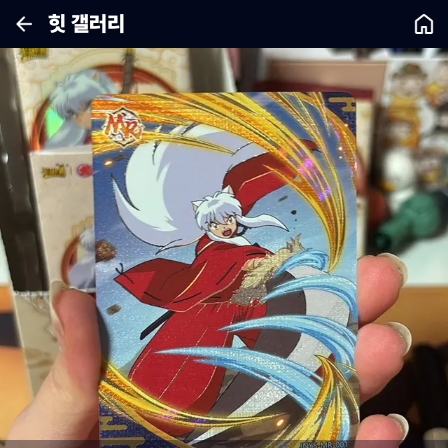
힛 갤러리