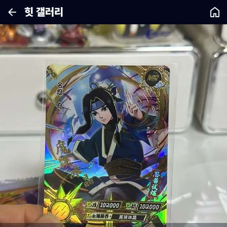
힛 갤러리