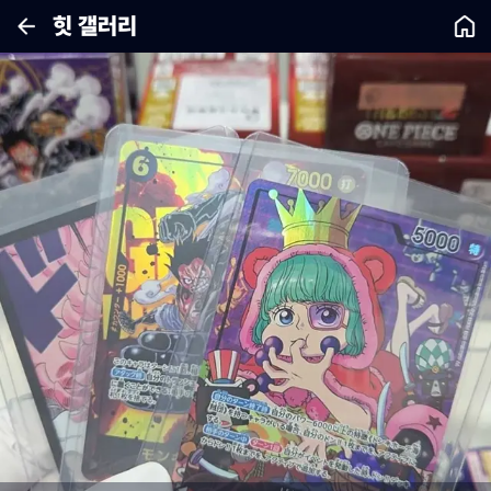
힛 갤러리