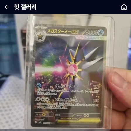
힛 갤러리