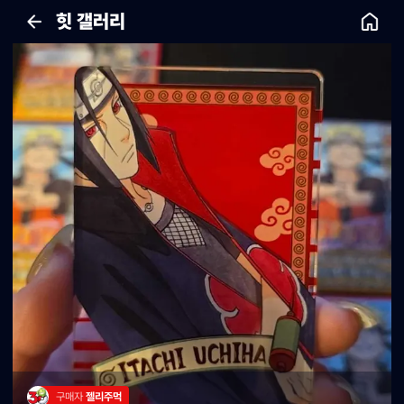
힛 갤러리
구매자 
젤리주먹