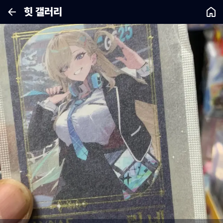
힛 갤러리