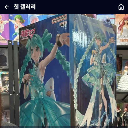
힛 갤러리