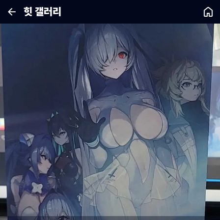
힛 갤러리