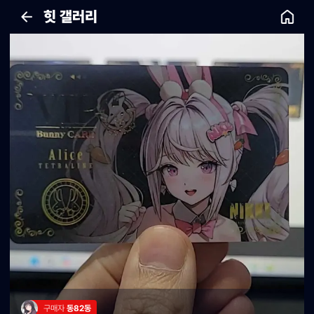
힛 갤러리
구매자 
동82동