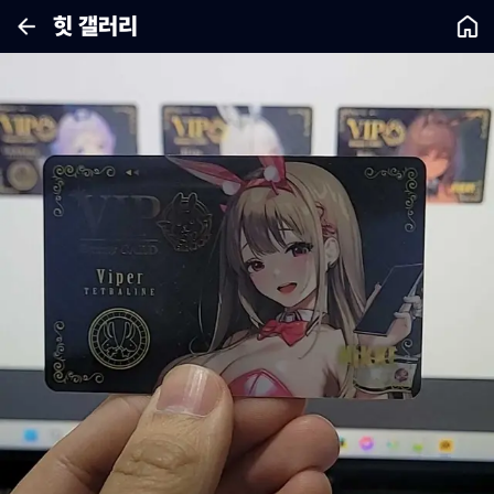
힛 갤러리