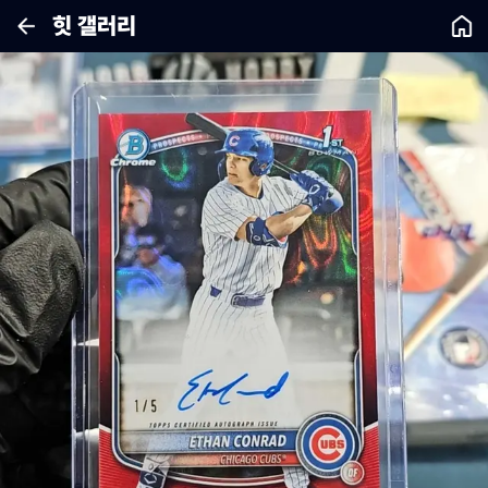
힛 갤러리