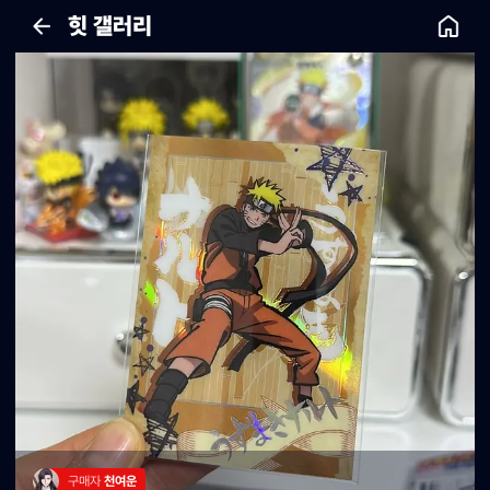
힛 갤러리
구매자 
천여운