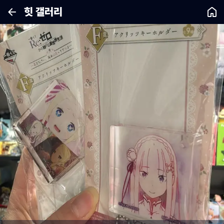
힛 갤러리