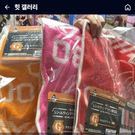
힛 갤러리